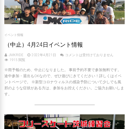
イベント情報
（中止）4月24日イベント情報
JMKRIDE
2022年4月21日
コメントは受付けておりません
1915 閲覧
※雨予報のため、中止になりました。 事前予約不要で参加無料です。
途中参加・退出もOKなので、ぜひ遊びにきてください！詳しくはイベ
ントページで。 ※新型コロナウィルスの感染予防について少しでも風
邪のような症状がある方は、参加をお控えください。ご協力お願いしま
す。