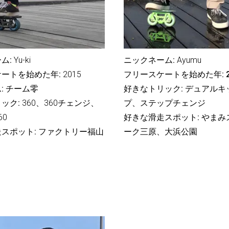
ム:
Yu-ki
ニックネーム:
Ayumu
ートを始めた年:
2015
フリースケートを始めた年: 2
:
チーム零
好きなトリック: デュアル
ック:
360、360チェンジ、
プ、ステップチェンジ
60
好きな滑走スポット: やま
スポット:
ファクトリー福山
ーク三原、大浜公園