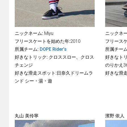
ニックネーム:
Miyu
ニックネー
フリースケートを始めた年:
2010
フリースケ
所属チーム:
DOPE Rider’s
所属チーム
好きなトリック:
クロススロー、クロス
好きなトリ
チェンジ
のりかえ3
好きな滑走スポット:
日奈久ドリームラ
好きな滑走
ンド シー・湯・遊
丸山 美伶寧
濱野 依人