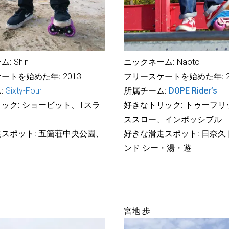
ム:
Shin
ニックネーム:
Naoto
ートを始めた年:
2013
フリースケートを始めた年:
2
:
Sixty-Four
所属チーム:
DOPE Rider’s
ック:
ショービット、Tスラ
好きなトリック:
トゥーフリ
ススロー、インポッシブル
スポット:
五箇荘中央公園、
好きな滑走スポット:
日奈久
ンド シー・湯・遊
宮地 歩