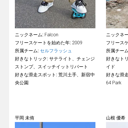
ニックネーム:
Falcon
ニックネー
フリースケートを始めた年:
2009
フリースケ
所属チーム:
セルフラッシュ
所属チーム
好きなトリック:
サテライト、チェンジ
好きなトリ
ストンプ、スイッチイットリバート
イド
好きな滑走スポット:
荒川土手、新宿中
好きな滑走
央公園
64 Park
平岡 未侑
山根 優希