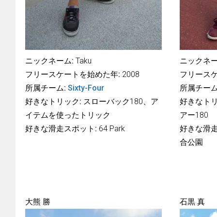
ニックネーム:
Taku
ニックネー
フリースケートを始めた年:
2008
フリースケ
所属チーム:
Sixty-Four
所属チーム
好きなトリック:
スローバック180、ア
好きなトリ
イテムを使ったトリック
アー180
好きな滑走スポット:
64 Park
好きな滑走
合公園
大熊 勝
石黒 真