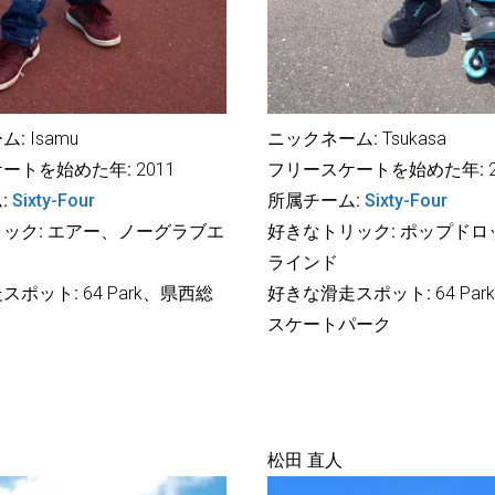
ム:
Isamu
ニックネーム:
Tsukasa
ートを始めた年:
2011
フリースケートを始めた年:
2
:
Sixty-Four
所属チーム:
Sixty-Four
ック:
エアー、ノーグラブエ
好きなトリック:
ポップドロ
ラインド
スポット:
64 Park、県西総
好きな滑走スポット:
64 Pa
スケートパーク
松田 直人