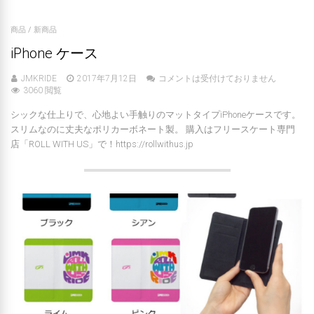
商品
/
新商品
iPhone ケース
JMKRIDE
2017年7月12日
コメントは受付けておりません
3060 閲覧
シックな仕上りで、心地よい手触りのマットタイプiPhoneケースです。
スリムなのに丈夫なポリカーボネート製。 購入はフリースケート専門
店「ROLL WITH US」で！https://rollwithus.jp