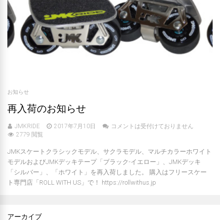
お知らせ
再入荷のお知らせ
JMKRIDE
2017年7月10日
コメントは受付けておりません
2779 閲覧
JMKスケートクラシックモデル、サクラモデル、マルチカラーホワイト
モデルおよびJMKデッキテープ「ブラック-イエロー」、JMKデッキ
「シルバー」、「ホワイト」を再入荷しました。 購入はフリースケー
ト専門店「ROLL WITH US」で！ https://rollwithus.jp
アーカイブ