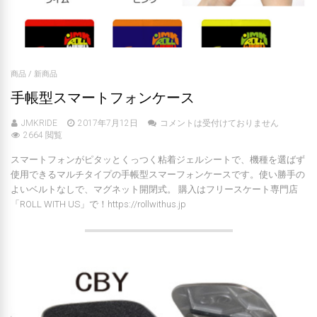
商品
/
新商品
手帳型スマートフォンケース
JMKRIDE
2017年7月12日
コメントは受付けておりません
2664 閲覧
スマートフォンがピタッとくっつく粘着ジェルシートで、機種を選ばず
使用できるマルチタイプの手帳型スマーフォンケースです。使い勝手の
よいベルトなしで、マグネット開閉式。 購入はフリースケート専門店
「ROLL WITH US」で！https://rollwithus.jp