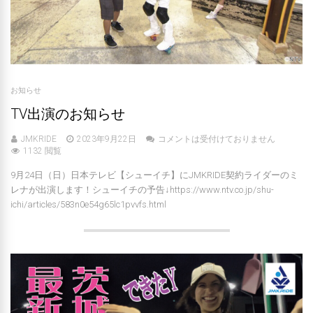
お知らせ
TV出演のお知らせ
JMKRIDE
2023年9月22日
コメントは受付けておりません
1132 閲覧
9月24日（日）日本テレビ【シューイチ】にJMKRIDE契約ライダーのミ
レナが出演します！シューイチの予告↓https://www.ntv.co.jp/shu-
ichi/articles/583n0e54g65lc1pvvfs.html