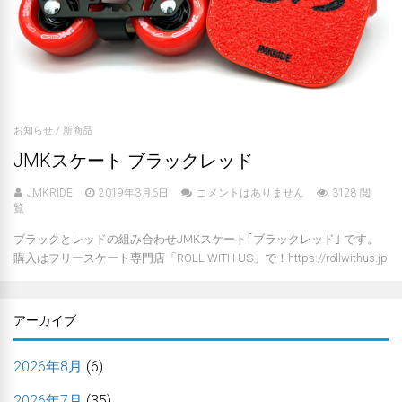
お知らせ
/
新商品
JMKスケート ブラックレッド
JMKRIDE
2019年3月6日
コメントはありません
3128 閲
覧
ブラックとレッドの組み合わせJMKスケート｢ブラックレッド｣ です。
購入はフリースケート専門店「ROLL WITH US」で！https://rollwithus.jp
アーカイブ
2026年8月
(6)
2026年7月
(35)