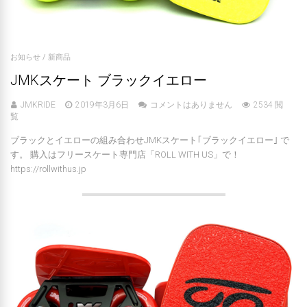
お知らせ
/
新商品
JMKスケート ブラックイエロー
JMKRIDE
2019年3月6日
コメントはありません
2534 閲
覧
ブラックとイエローの組み合わせJMKスケート｢ブラックイエロー｣ で
す。 購入はフリースケート専門店「ROLL WITH US」で！
https://rollwithus.jp