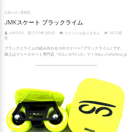
お知らせ
/
新商品
JMKスケート ブラックライム
JMKRIDE
2019年3月6日
コメントはありません
2825 閲
覧
ブラックとライムの組み合わせJMKスケート｢ブラックライム｣ です。
購入はフリースケート専門店「ROLL WITH US」で！https://rollwithus.jp