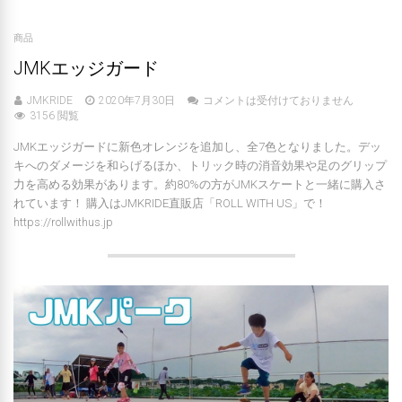
商品
JMKエッジガード
JMKRIDE
2020年7月30日
コメントは受付けておりません
3156 閲覧
JMKエッジガードに新色オレンジを追加し、全7色となりました。デッ
キへのダメージを和らげるほか、トリック時の消音効果や足のグリップ
力を高める効果があります。約80%の方がJMKスケートと一緒に購入さ
れています！ 購入はJMKRIDE直販店「ROLL WITH US」で！
https://rollwithus.jp