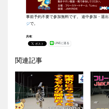
事前予約不要で参加無料です。 途中参加・退出
ジ
で。
共有:
LINEに送る
関連記事