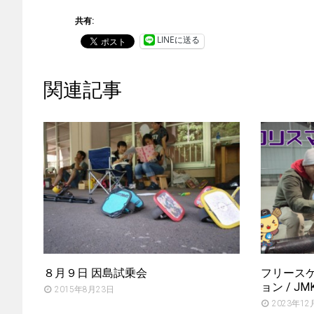
共有:
LINEに送る
関連記事
８月９日 因島試乗会
フリースケー
ョン / JM
2015年8月23日
2023年12