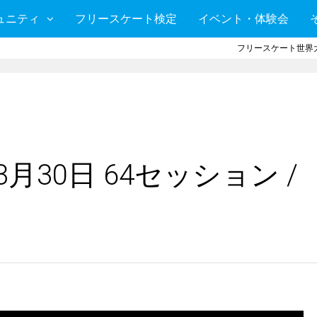
ュニティ
フリースケート検定
イベント・体験会
フリースケート世界大
月30日 64セッション /