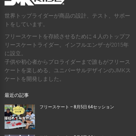
世界トップライダーが商品の設計、テスト、サポー
トをしています。
フリースケートを存続させるために４人のトップフ
リースケートライダー。インフルエンザｰが2015年
に設立。
子供や初心者からプロライダーまで誰もがフリース
ケートを楽しめる、ユニバーサルデザインのJMKス
ケートを開発しました。
最近の記事
フリースケート – 8月5日 64セッション