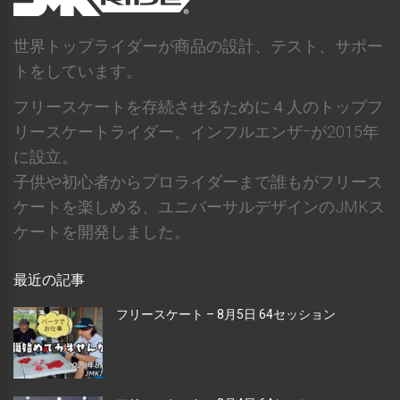
世界トップライダーが商品の設計、テスト、サポー
トをしています。
フリースケートを存続させるために４人のトップフ
リースケートライダー。インフルエンザｰが2015年
に設立。
子供や初心者からプロライダーまで誰もがフリース
ケートを楽しめる、ユニバーサルデザインのJMKス
ケートを開発しました。
最近の記事
フリースケート – 8月5日 64セッション