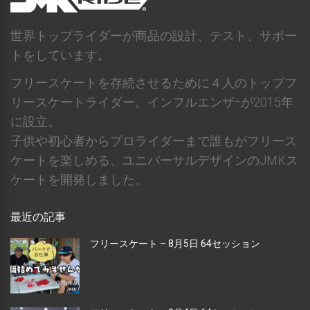
世界トップライダーが商品の設計、テスト、サポー
トをしています。
フリースケートを存続させるために４人のトップフ
リースケートライダー。インフルエンザｰが2015年
に設立。
子供や初心者からプロライダーまで誰もがフリース
ケートを楽しめる、ユニバーサルデザインのJMKス
ケートを開発しました。
最近の記事
フリースケート – 8月5日 64セッション