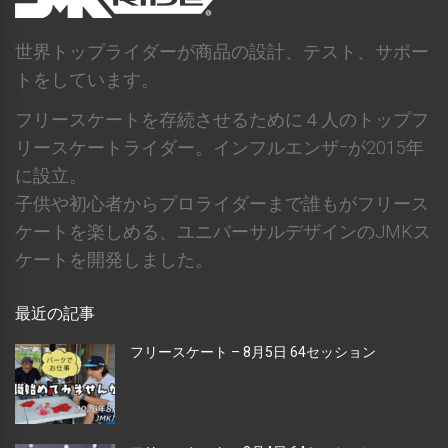
世界トップライダーが商品の設計、テスト、サポー
トをしています。
フリースケートを存続させるために４人のトップフ
リースケートライダー。インフルエンザｰが2015年
に設立。
子供や初心者からプロライダーまで誰もがフリース
ケートを楽しめる、ユニバーサルデザインのJMKス
ケートを開発しました。
最近の記事
フリースケート – 8月5日 64セッション