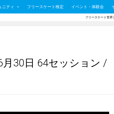
ュニティ
フリースケート検定
イベント・体験会
フリースケート世界大
月30日 64セッション /