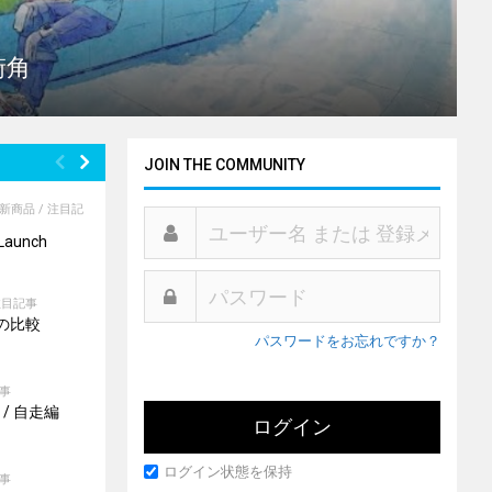
街角
JOIN THE COMMUNITY
新商品
/
注目記
aunch
注目記事
の比較
パスワードをお忘れですか？
事
オ / 自走編
ログイン状態を保持
事