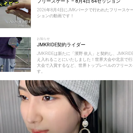
フリースケート – 8月4日 64セッション
2026年8月4日にJMKパークで行われたフリースケ
ションの動画です！
お知らせ
JMKRIDE契約ライダー
JMKRIDEは新たに「濱野 依人」と契約し、JMKRI
え入れることにいたしました！世界大会や北京で行
大会で入賞するなど、世界トップレベルのフリース
す。