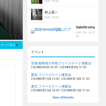
有効 (2年前)
村上晃一
有効 (3年前)
お知らせ / 注目
美浦村公認地域
SatoHiromu
有効 (3年, 4か月
前)
すべて見る
イベント
茨城 都和南小学校フリースケート体験会
2026年8月9日 03:00
-
2026年8月9日 07:00
愛知 フリースケート練習会
2026年8月15日 23:00
-
2026年8月16日 01:00
東京 フリースケート体験会
2026年8月23日 03:00
-
2026年8月23日 07:00
View All Events