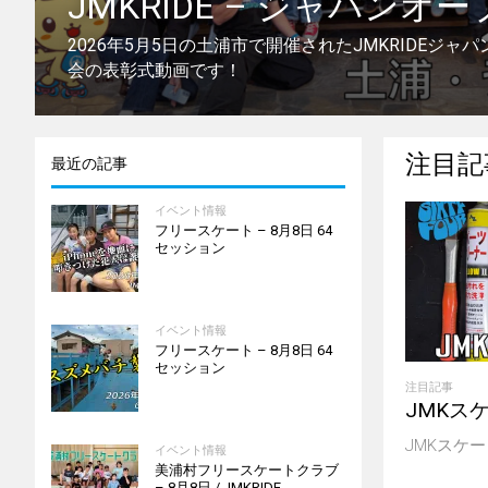
JMKRIDE – ジャパンオ
2026年5月5日の土浦市で開催されたJMKRIDEジャ
会の表彰式動画です！
注目記
最近の記事
イベント情報
フリースケート – 8月8日 64
セッション
イベント情報
フリースケート – 8月8日 64
セッション
注目記事
JMKス
JMKスケ
イベント情報
美浦村フリースケートクラブ
– 8月8日 / JMKRIDE