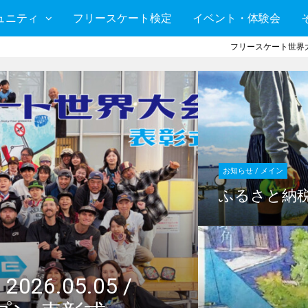
ュニティ
フリースケート検定
イベント・体験会
フリースケート世界大
お知らせ / メイン
ふるさと納
6.05.05 /