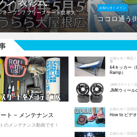
ープン 表彰式
お知らせ / メイン
パンオープン / フリースケート世界大
ココロ通う
事
お知らせ
/
商品
/
事
64キッカー（L
Ramp）
JMKスケート
/
JMKウィール
お知らせ
/
注目記
ケート – メンテナンス
How to ビデ
ートのメンテナンス動画です！
お知らせ
/
注目記