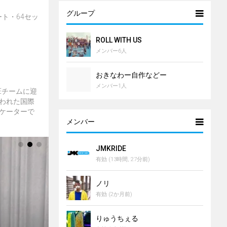
グループ
ート・64セッ
ROLL WITH US
メンバー6人
おきなわー自作などー
メンバー1人
DEチームに迎
われた国際
ケーターで
メンバー
JMKRIDE
有効 (13時間, 27分前)
ノリ
有効 (2か月前)
りゅうちぇる