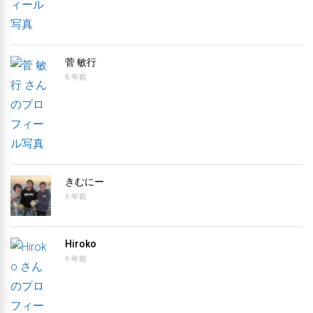
菅 敏行
6 年前
きむにー
6 年前
Hiroko
6 年前