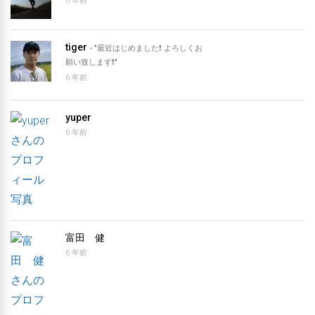
6 年前
tiger
- "最近はじめました❗️ よろしくお
願い致します❗️"
6 年前
yuper
6 年前
富田 健
6 年前