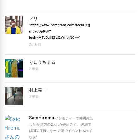
バ
ノリ
-
ー
"
https://www.instagram.com/reel/DYg
m3voOpRG/?
デ
igsh=MTJ0cjl5ZzQxYnpiNQ==
"
2か月前
ィ
レ
りゅうちぇる
2 年前
ク
ト
村上晃一
3 年前
リ
SatoHiromu
- "ジモティーで仲間募集
したら 遠方の2人しか連絡こず、 沖縄で
は認知度低いなー 近場でイベントあれば
なぁ"