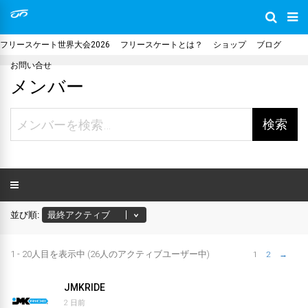
フリースケート世界大会2026
フリースケートとは？
ショップ
ブログ
お問い合せ
メンバー
メ
ン
バ
ー
を
検
並び順:
索…
1 - 20人目を表示中 (26人のアクティブユーザー中)
1
2
→
メ
JMKRIDE
ン
2 日前