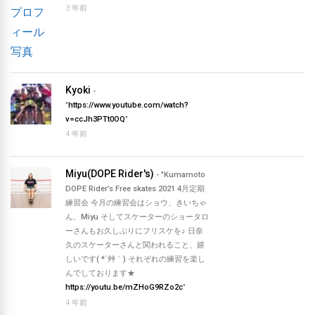
3 年前
Kyoki
-
"
https://www.youtube.com/watch?
v=ccJh3PTt0OQ
"
4 年前
Miyu(DOPE Rider's)
- "Kumamoto
DOPE Rider’s Free skates 2021 4月定期
練習会 今月の練習会はショウ、きいちゃ
ん、Miyu そしてスケーターのショータロ
ーさんもお久しぶりにフリスケを♪ 日奈
久のスケーターさんと関われること、嬉
しいです( *´艸｀) それぞれの練習を楽し
んでしております★
https://youtu.be/mZHoG9RZo2c
"
4 年前