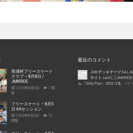
事
最近のコメント
美浦村フリースケート
JMKデッキテープ 64 | J
クラブ – 8月8日 /
サイト said […] JMKR
JMKRIDE
ム「Sixty-Four」のロゴを...
4年 
2026年8月8日
7 閲
覧
フリースケート – 8月5
日 64セッション
2026年8月5日
74
閲覧