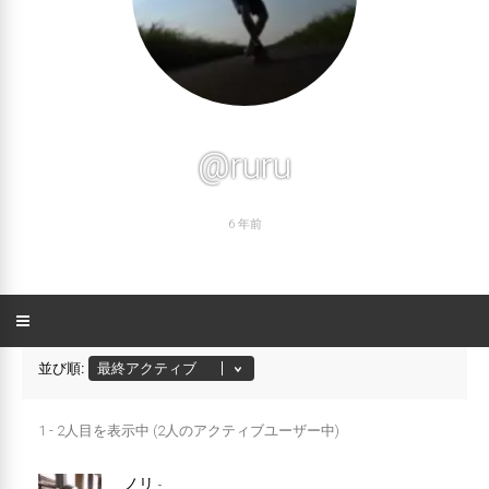
@ruru
6 年前
並び順:
1 - 2人目を表示中 (2人のアクティブユーザー中)
友
ノリ
-