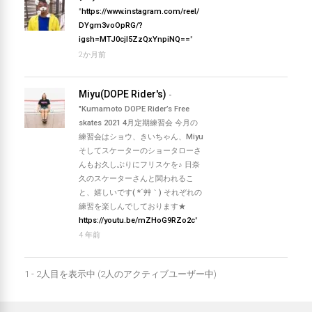
達
"
https://www.instagram.com/reel/
DYgm3voOpRG/?
igsh=MTJ0cjl5ZzQxYnpiNQ==
"
2か月前
Miyu(DOPE Rider's)
-
"Kumamoto DOPE Rider’s Free
skates 2021 4月定期練習会 今月の
練習会はショウ、きいちゃん、Miyu
そしてスケーターのショータローさ
んもお久しぶりにフリスケを♪ 日奈
久のスケーターさんと関われるこ
と、嬉しいです( *´艸｀) それぞれの
練習を楽しんでしております★
https://youtu.be/mZHoG9RZo2c
"
4 年前
1 - 2人目を表示中 (2人のアクティブユーザー中)