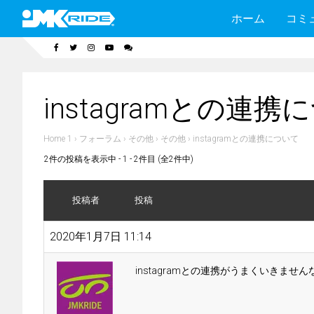
ホーム
コミ
instagramとの連携
Home 1
›
フォーラム
›
その他
›
その他
›
instagramとの連携について
2件の投稿を表示中 - 1 - 2件目 (全2件中)
投稿者
投稿
2020年1月7日 11:14
instagramとの連携がうまくいきませ