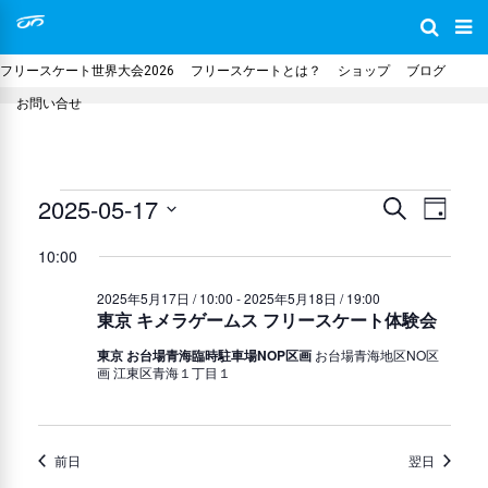
フリースケート世界大会2026
フリースケートとは？
ショップ
ブログ
お問い合せ
イ
2025-05-17
イ
イ
検
日
索
日
付
ベ
ベ
10:00
ベ
付
ン
2025年5月17日 / 10:00
-
2025年5月18日 / 19:00
ン
を
東京 キメラゲームス フリースケート体験会
ン
ト
選
ト
東京 お台場青海臨時駐車場NOP区画
お台場青海地区NO区
ビ
択
画 江東区青海１丁目１
ト
を
ュ
ー
for
検
前日
翌日
ナ