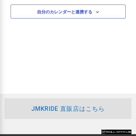
索
2025
ビ
自分のカレンダーと連携する
し
ゲ
年
て
ー
5
ナ
シ
ョ
ビ
月
ン
ゲ
17
ー
日
シ
ョ
JMKRIDE 直販店はこちら
ン