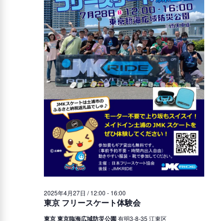
索
2025
ビ
し
ゲ
年
て
ー
4
ナ
シ
ョ
ビ
月
ン
ゲ
27
ー
日
シ
ョ
2025年4月27日 / 12:00
-
16:00
ン
東京 フリースケート体験会
東京 東京臨海広域防災公園
有明3-8-35 江東区