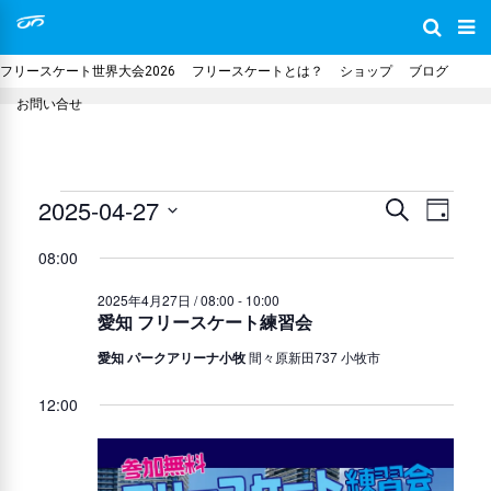
フリースケート世界大会2026
フリースケートとは？
ショップ
ブログ
お問い合せ
イ
2025-04-27
イ
イ
検
日
索
日
付
ベ
ベ
08:00
ベ
付
ン
2025年4月27日 / 08:00
-
10:00
ン
を
愛知 フリースケート練習会
ン
ト
選
ト
愛知 パークアリーナ小牧
間々原新田737 小牧市
ビ
択
ト
を
ュ
12:00
ー
for
検
ナ