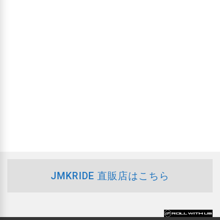
を
ュ
2025
ー
検
年
ナ
索
ビ
4
し
ゲ
て
ー
月
ナ
シ
26
ョ
ビ
ン
日
ゲ
ー
JMKRIDE 直販店はこちら
シ
ョ