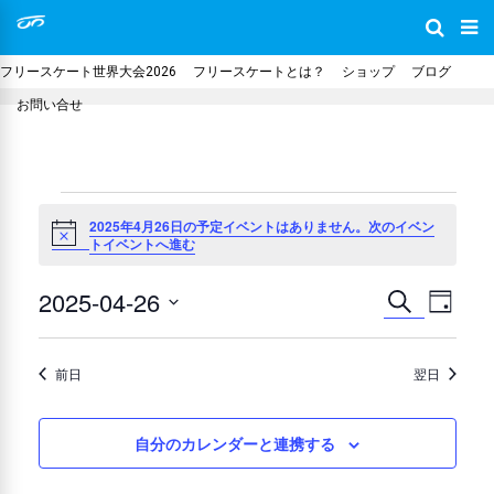
フリースケート世界大会2026
フリースケートとは？
ショップ
ブログ
お問い合せ
イ
2025年4月26日の予定イベントはありません。
次のイベン
N
トイベントへ進む
o
t
ベ
i
2025-04-26
イ
イ
c
検
日
e
索
ン
付
日
ベ
ベ
付
前日
翌日
ン
ト
ン
を
ト
選
ト
自分のカレンダーと連携する
for
ビ
択