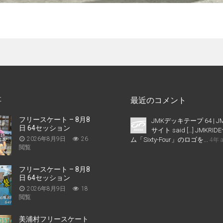
事
最近のコメント
フリースケート – 8月8
JMKデッキテープ 64 | J
日 64セッション
サイト said […] JMKR
2026年8月9日
26
ム「Sixty-Four」のロゴを...
4年 
閲覧
フリースケート – 8月8
日 64セッション
2026年8月9日
18
閲覧
美浦村フリースケート