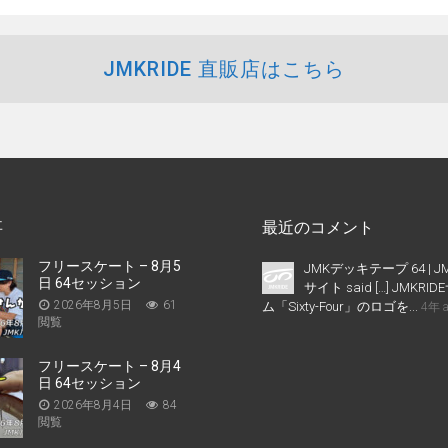
JMKRIDE 直販店はこちら
事
最近のコメント
フリースケート – 8月5
JMKデッキテープ 64 | J
日 64セッション
サイト said […] JMKR
2026年8月5日
61
ム「Sixty-Four」のロゴを...
4年 
閲覧
フリースケート – 8月4
日 64セッション
2026年8月4日
84
閲覧