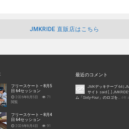
JMKRIDE 直販店はこちら
事
最近のコメント
フリースケート – 8月5
JMKデッキテープ 64 | J
日 64セッション
サイト said […] JMKR
2026年8月5日
71
ム「Sixty-Four」のロゴを...
4年 
閲覧
フリースケート – 8月4
日 64セッション
2026年8月4日
91