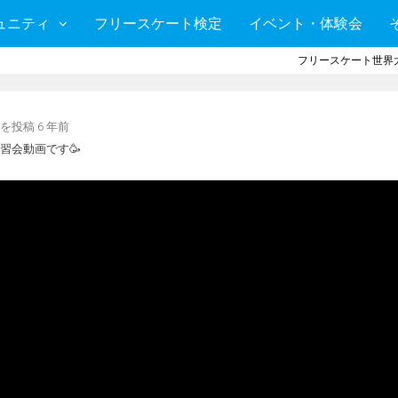
ュニティ
フリースケート検定
イベント・体験会
フリースケート世界大
を投稿
6 年前
習会動画です🥳