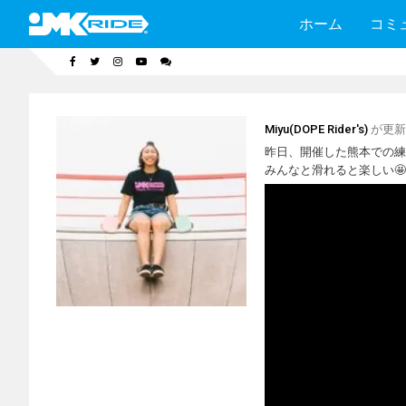
ホーム
コミ
Miyu(DOPE Rider's)
が更新
昨日、開催した熊本での練
みんなと滑れると楽しい🤩